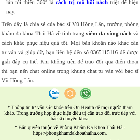
lấn tối thiểu 360º là
cách trị mồ hôi nách
triệt để hiện
nay.
Trên đây là chia sẻ của bác sĩ Vũ Hồng Lân, trưởng phòng
khám đa khoa Thái Hà về tình trạng
viêm da vùng nách
và
cách khắc phục hiệu quả tốt. Mọi băn khoăn nào khác cần
tư vấn và giúp đỡ, bạn liên hệ đến số 0365115116 để được
giải đáp cụ thể. Khi không tiện để trao đổi qua điện thoại
thì bạn nên chat online trong khung chat tư vấn với bác sĩ
Vũ Hồng Lân.
* Thông tin tư vấn sức khỏe trên On Health để mọi người tham
khảo. Trong trường hợp thực hiện điều trị cần trao đổi trực tiếp với
bác sĩ chuyên khoa.
* Bản quyền thuộc về Phòng Khám Đa Khoa Thái Hà -
https://phongkhamdakhoathaiha.com.