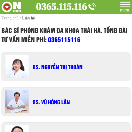
Trang chủ
/
Liên hệ
BÁC SĨ PHÒNG KHÁM ĐA KHOA THÁI HÀ. TỔNG ĐÀI
TƯ VẤN MIỄN PHÍ:
0365115116
BS. NGUYỄN THỊ THOÀN
BS. VŨ HỒNG LÂN