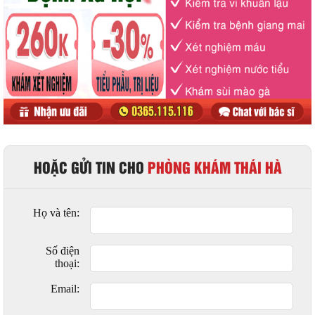
HOẶC GỬI TIN CHO
PHÒNG KHÁM THÁI HÀ
Họ và tên:
Số điện
thoại:
Email: