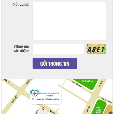
Nội dung:
Nhập mã
ABE1
xác nhận:
GỬI THÔNG TIN