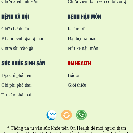
Chữa xuất tinh sớm
Chữa viêm lộ tuyến cổ tử cung
BỆNH XÃ HỘI
BỆNH HẬU MÔN
Chữa bệnh lậu
Khám trĩ
Khám bệnh giang mai
Đại tiện ra máu
Chữa sùi mào gà
Nứt kẽ hậu môn
SỨC KHỎE SINH SẢN
ON HEALTH
Địa chỉ phá thai
Bác sĩ
Chi phí phá thai
Giới thiệu
Tư vấn phá thai
* Thông tin tư vấn sức khỏe trên On Health để mọi người tham