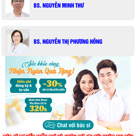
BS. NGUYỄN MINH THƯ
BS. NGUYỄN THỊ PHƯƠNG HỒNG