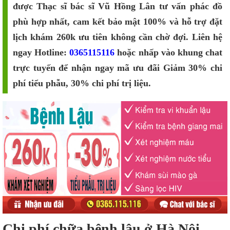
được Thạc sĩ bác sĩ Vũ Hồng Lân tư vấn phác đồ
phù hợp nhất, cam kết bảo mật 100% và hỗ trợ đặt
lịch khám 260k ưu tiên không cần chờ đợi. Liên hệ
ngay Hotline:
0365115116
hoặc nhấp vào khung chat
trực tuyến để nhận ngay mã ưu đãi Giảm 30% chi
phí tiểu phẫu, 30% chi phí trị liệu.
Chi phí chữa bệnh lậu ở Hà Nội