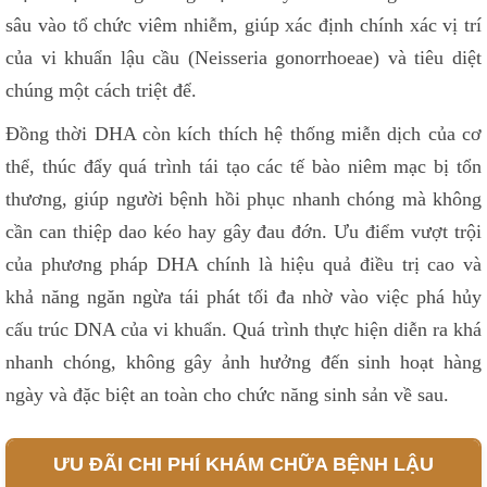
sâu vào tổ chức viêm nhiễm, giúp xác định chính xác vị trí
của vi khuẩn lậu cầu (Neisseria gonorrhoeae) và tiêu diệt
chúng một cách triệt để.
Đồng thời DHA còn kích thích hệ thống miễn dịch của cơ
thể, thúc đẩy quá trình tái tạo các tế bào niêm mạc bị tổn
thương, giúp người bệnh hồi phục nhanh chóng mà không
cần can thiệp dao kéo hay gây đau đớn. Ưu điểm vượt trội
của phương pháp DHA chính là hiệu quả điều trị cao và
khả năng ngăn ngừa tái phát tối đa nhờ vào việc phá hủy
cấu trúc DNA của vi khuẩn. Quá trình thực hiện diễn ra khá
nhanh chóng, không gây ảnh hưởng đến sinh hoạt hàng
ngày và đặc biệt an toàn cho chức năng sinh sản về sau.
ƯU ĐÃI CHI PHÍ KHÁM CHỮA BỆNH LẬU