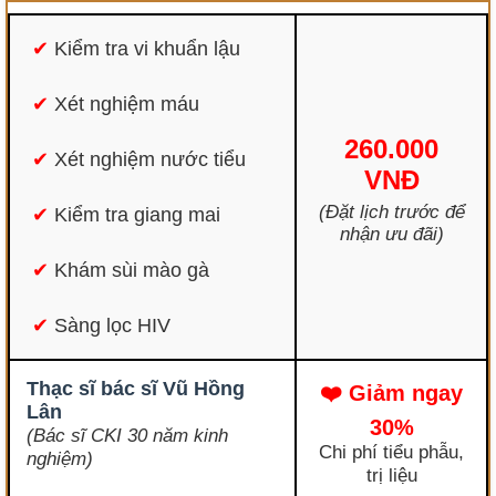
✔
Kiểm tra vi khuẩn lậu
✔
Xét nghiệm máu
260.000
✔
Xét nghiệm nước tiểu
VNĐ
(Đặt lịch trước để
✔
Kiểm tra giang mai
nhận ưu đãi)
✔
Khám sùi mào gà
✔
Sàng lọc HIV
Thạc sĩ bác sĩ Vũ Hồng
❤️ Giảm ngay
Lân
30%
(Bác sĩ CKI 30 năm kinh
Chi phí tiểu phẫu,
nghiệm)
trị liệu