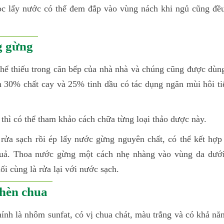
ọc lấy nước có thể đem đắp vào vùng nách khi ngủ cũng đề
g gừng
 thể thiếu trong căn bếp của nhà nhà và chúng cũng được dùn
 30% chất cay và 25% tinh dầu có tác dụng ngăn mùi hôi tiế
thì có thể tham khảo cách chữa từng loại thảo dược này.
rửa sạch rồi ép lấy nước gừng nguyên chất, có thể kết hợp
uả. Thoa nước gừng một cách nhẹ nhàng vào vùng da dưới 
i cùng là rửa lại với nước sạch.
phèn chua
ính là nhôm sunfat, có vị chua chát, màu trắng và có khả năn