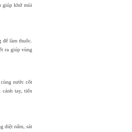
u giúp khử mùi
g để làm thuốc.
t ra giúp vùng
 cùng nước cốt
cánh tay, tiến
g diệt nấm, sát