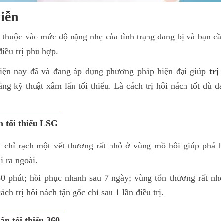
viễn
ụ thuộc vào mức độ nặng nhẹ của tình trạng đang bị và bạn c
iều trị phù hợp.
iện nay đã và đang áp dụng phương pháp hiện đại giúp
trị
ng kỹ thuật xâm lấn tối thiểu. Là cách trị hôi nách tốt dù đ
n tối thiểu LSG
y chỉ rạch một vết thương rất nhỏ ở vùng mồ hôi giúp phá b
i ra ngoài.
0 phút; hồi phục nhanh sau 7 ngày; vùng tổn thương rất nhỏ
ách trị hôi nách tận gốc chỉ sau 1 lần điều trị.
ấn tối thiểu 360