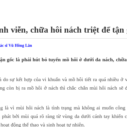
ĩnh viễn, chữa hôi nách triệt để tận
Bác sĩ Vũ Hồng Lân
 tận gốc là phải hút bỏ tuyến mồ hôi ở dưới da nách, chữa
.
 do sự kết hợp của vi khuẩn và mồ hôi tiết ra quá nhiều ở
ng còn bị ra mồ hôi ở nách thì chắc chắn mùi hôi nách sẽ 
g là vì mùi hôi nách là tình trạng mà không ai muốn công 
 phát bởi mùi quá rõ ràng từ vùng da dưới cánh tay khiến 
hoạt động thể thao và sinh hoạt tự nhiên.