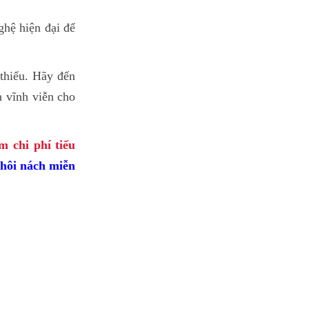
ghệ hiện đại để
 thiểu. Hãy đến
 vĩnh viễn cho
m chi phí tiểu
ị hôi nách miễn