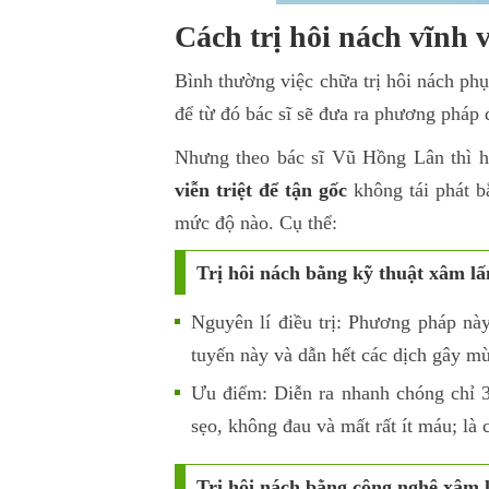
Cách trị hôi nách vĩnh 
Bình thường việc chữa trị hôi nách ph
để từ đó bác sĩ sẽ đưa ra phương pháp đ
Nhưng theo bác sĩ Vũ Hồng Lân thì h
viễn triệt để tận gốc
không tái phát bằ
mức độ nào. Cụ thể:
Trị hôi nách bằng kỹ thuật xâm lấ
Nguyên lí điều trị: Phương pháp nà
tuyến này và dẫn hết các dịch gây mù
Ưu điểm: Diễn ra nhanh chóng chỉ 3
sẹo, không đau và mất rất ít máu; là c
Trị hôi nách bằng công nghệ xâm l