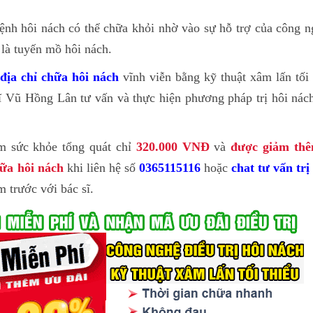
bệnh hôi nách có thể chữa khỏi nhờ vào sự hỗ trợ của công n
 là tuyến mồ hôi nách.
n
địa chỉ chữa hôi nách
vĩnh viễn bằng kỹ thuật xâm lấn tối
 Vũ Hồng Lân tư vấn và thực hiện phương pháp trị hôi nách
m sức khỏe tổng quát chỉ
320.000 VNĐ
và
được giảm thê
hữa hôi nách
khi liên hệ số
0365115116
hoặc
chat tư vấn tr
m trước với bác sĩ.