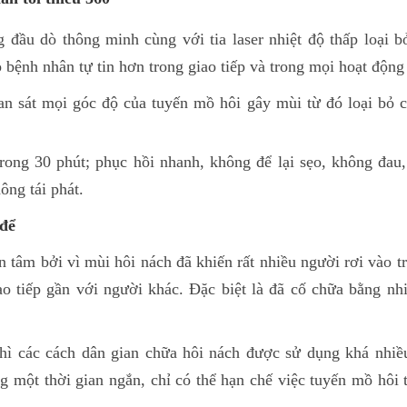
 đầu dò thông minh cùng với tia laser nhiệt độ thấp loại b
o bệnh nhân tự tin hơn trong giao tiếp và trong mọi hoạt độn
an sát mọi góc độ của tuyến mồ hôi gây mùi từ đó loại bỏ c
ong 30 phút; phục hồi nhanh, không để lại sẹo, không đau, 
hông tái phát.
 để
n tâm bởi vì mùi hôi nách đã khiến rất nhiều người rơi vào tr
ao tiếp gần với người khác. Đặc biệt là đã cố chữa bằng nh
 thì các cách dân gian chữa hôi nách được sử dụng khá nhi
g một thời gian ngắn, chỉ có thể hạn chế việc tuyến mồ hôi 