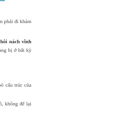
ần phải đi khám
 hôi nách vĩnh
ang bị ở bất kỳ
ỏ cấu trúc của
, không để lại