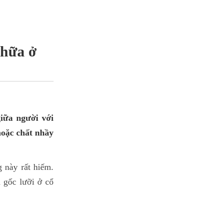
chữa ở
iữa người với
hoặc chất nhầy
 này rất hiếm.
à gốc lưỡi ở cổ