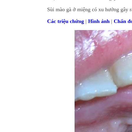
Sùi mào gà ở miệng có xu hướng gây ra c
Các triệu chứng
|
Hình ảnh
|
Chẩn đ