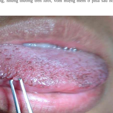
ệng, nhưng thường trên lưỡi, vòm miệng mềm ở phía sau 