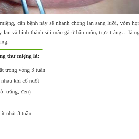
miệng, căn bệnh này sẽ nhanh chóng lan sang lưỡi, vòm h
y lan và hình thành sùi mào gà ở hậu môn, trực tràng… là 
àng.
ng thư miệng là:
t trong vòng 3 tuần
 nhau khi cố nuốt
, trắng, đen)
ít nhất 3 tuần