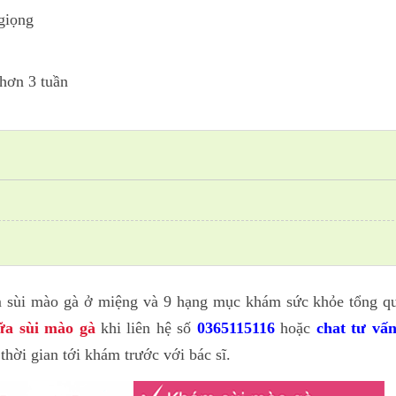
giọng
 hơn 3 tuần
m sùi mào gà ở miệng và 9 hạng mục khám sức khỏe tổng q
ữa sùi mào gà
khi liên hệ số
0365115116
hoặc
chat tư vấ
thời gian tới khám trước với bác sĩ.