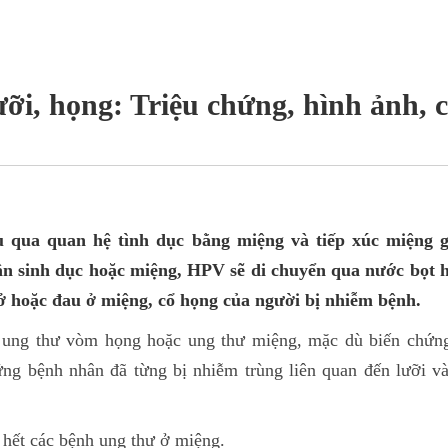
ưỡi, họng: Triệu chứng, hình ảnh, 
u qua quan hệ tình dục bằng miệng và tiếp xúc miệng g
ận sinh dục hoặc miệng, HPV sẽ di chuyển qua nước bọt 
ở hoặc đau ở miệng, cổ họng của người bị nhiễm bệnh.
 ung thư vòm họng hoặc ung thư miệng, mặc dù biến chứng
ững bệnh nhân đã từng bị nhiễm trùng liên quan đến lưỡi v
hết các bệnh ung thư ở miệng.