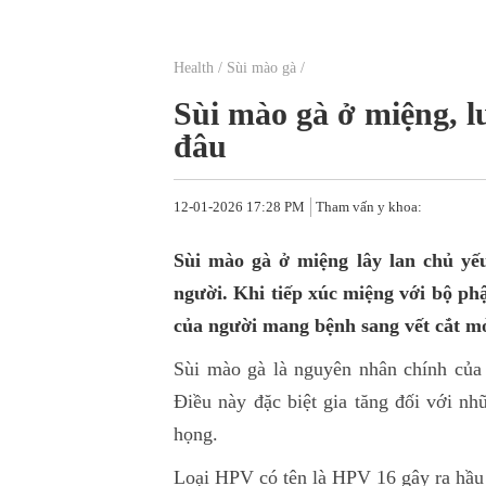
Health
/
Sùi mào gà
/
Sùi mào gà ở miệng, l
đâu
12-01-2026 17:28 PM
Tham vấn y khoa:
Sùi mào gà ở miệng lây lan chủ yế
người. Khi tiếp xúc miệng với bộ ph
của người mang bệnh sang vết cắt m
Sùi mào gà là nguyên nhân chính của
Điều này đặc biệt gia tăng đối với nh
họng.
Loại HPV có tên là HPV 16 gây ra hầu 