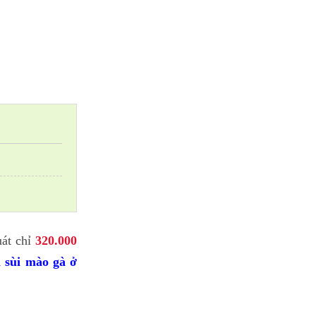
uát chỉ
320.000
n sùi mào gà ở