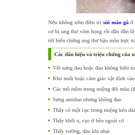
Nếu không sớm điều trị
sùi mào gà
ở 
cơ bị ung thư vòm họng rồi dần dần lâ
tới biến chứng ung thư hậu môn trực tr
Các dấu hiệu và triệu chứng của u
Vết sưng đau hoặc đau không biến mấ
Khó nuốt hoặc cảm giác vật dính vào
Các mô mềm trong miệng đổi màu (đỏ
Sưng amidan nhưng không đau
Thấy có một cục trong miệng kéo dài 
Thấy khối u, cục ở bên ngoài cổ
Thấy vướng, đau khi nhai