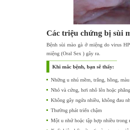
Các triệu chứng bị sùi 
Bệnh sùi mào gà ở miệng do virus HPV
miệng (Oral Sex ) gây ra.
Khi mắc bệnh, bạn sẽ thấy:
Những u nhú mềm, trắng, hồng, màu 
Nhỏ và cứng, hơi nhô lên hoặc phẳn
Không gây ngứa nhiều, không đau như
Thường phát triển chậm
Một u nhứ hoặc tập hợp nhiều trong 