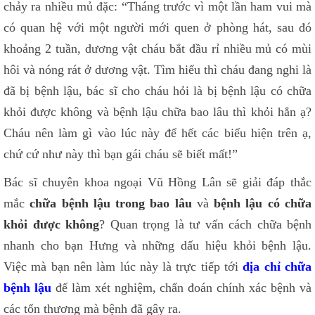
chảy ra nhiều mủ đặc: “Tháng trước vì một lần ham vui mà
có quan hệ với một người mới quen ở phòng hát, sau đó
khoảng 2 tuần, dương vật cháu bắt đầu rỉ nhiều mủ có mùi
hôi và nóng rát ở dương vật. Tìm hiểu thì cháu đang nghi là
đã bị bệnh lậu, bác sĩ cho cháu hỏi là bị bệnh lậu có chữa
khỏi được không và bệnh lậu chữa bao lâu thì khỏi hẳn ạ?
Cháu nên làm gì vào lúc này để hết các biểu hiện trên ạ,
chứ cứ như này thì bạn gái cháu sẽ biết mất!”
Bác sĩ chuyên khoa ngoại Vũ Hồng Lân sẽ giải đáp thắc
mắc
chữa bệnh lậu trong bao lâu
và
bệnh lậu có chữa
khỏi được không
? Quan trọng là tư vấn cách chữa bệnh
nhanh cho bạn Hưng và những dấu hiệu khỏi bệnh lậu.
Việc mà bạn nên làm lúc này là trực tiếp tới
địa chỉ chữa
bệnh lậu
để làm xét nghiệm, chẩn đoán chính xác bệnh và
các tổn thương mà bệnh đã gây ra.