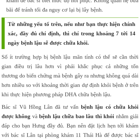
khám để bác sĩ biết mức độ hồi phục. Không quan hệ bừa
bãi để tránh tối đa nguy cơ lại bị lây bệnh.
Từ những yếu tố trên, nếu như bạn thực hiện chính
xác, đầy đủ chỉ định, thì chỉ trong khoảng 7 tới 14
ngày bệnh lậu sẽ được chữa khỏi.
Số ít trường hợp bị bệnh lậu mãn tính có thể sẽ cần thời
gian điều trị lâu hơn vì phải khắc phục cả những tổn
thương do biến chứng mà bệnh gây ra nhưng không quá dài
hơn nhiều so với khoảng thời gian dự định khỏi bệnh ở trên
khi thực hiện phương pháp DHA chữa bệnh lậu.
Bác sĩ Vũ Hồng Lân đã tư vấn
bệnh lậu có chữa khỏi
được không
và
bệnh lậu chữa bao lâu thì khỏi
nhằm giải
đáp cho bạn Hưng đầy đủ. Bạn nên đặt lịch hẹn tới khám
với bác sĩ Lân tại phòng khám 11 Thái Hà để được bác sĩ