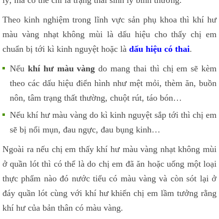
lý, mà có thể chỉ là trạng thái sinh lý bình thường.
Theo kinh nghiệm trong lĩnh vực sản phụ khoa thì khí hư
màu vàng nhạt không mùi là dấu hiệu cho thấy chị em
chuẩn bị tới kì kinh nguyệt hoặc là
dấu hiệu có thai
.
Nếu
khí hư màu vàng
do mang thai thì chị em sẽ kèm
theo các dấu hiệu điển hình như mệt mỏi, thèm ăn, buồn
nôn, tâm trạng thất thường, chuột rút, táo bón…
Nếu khí hư màu vàng do kì kinh nguyệt sắp tới thì chị em
sẽ bị nổi mụn, đau ngực, đau bụng kinh…
Ngoài ra nếu chị em thấy khí hư màu vàng nhạt không mùi
ở quần lót thì có thể là do chị em đã ăn hoặc uống một loại
thực phẩm nào đó nước tiểu có màu vàng và còn sót lại ở
đáy quần lót cùng với khí hư khiến chị em lầm tưởng rằng
khí hư của bản thân có màu vàng.