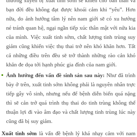
thường xuyên bị xuất tinh sớm sẽ khiến cho bản thân và
bạn đời đều không đạt được khoái cảm khi “yêu”. Hơn
nữa, do ảnh hưởng tâm lý nên nam giới sẽ có xu hướng
né tránh quan hệ, ngại ngần tiếp xúc thân mật với nửa kia
của mình. Việc xuất tinh sớm, chất lượng tinh trùng suy
giảm cũng khiến việc thụ thai trở nên khó khăn hơn. Tất
cả những điều trên đều sẽ trở thành những rào cản khó
khăn đe dọa tới hạnh phúc gia đình của nam giới.
Ảnh hưởng đến vấn đề sinh sản sau này:
Như đã trình
bày ở trên, xuất tinh sớm không phải là nguyên nhân trực
tiếp gây vô sinh, nhưng nếu để bệnh diễn biến quá nặng
thì sẽ cản trở quá trình thụ thai do tinh trùng không thể
thuận lợi đi vào âm đạo và chất lượng tinh trùng lúc này
cũng đã bị suy giảm.
Xuất tinh sớm
là vấn đề bệnh lý khá nhạy cảm với nam