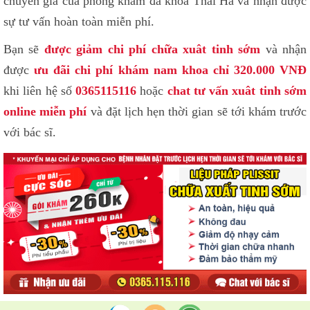
chuyên gia của phòng khám đa khoa Thái Hà và nhận được
sự tư vấn hoàn toàn miễn phí.
Bạn sẽ
được giảm chi phí chữa xuât tinh sớm
và nhận
được
ưu đãi chi phí khám nam khoa chỉ 320.000 VNĐ
khi liên hệ số
0365115116
hoặc
chat tư vấn xuât tinh sớm
online miễn phí
và đặt lịch hẹn thời gian sẽ tới khám trước
với bác sĩ.