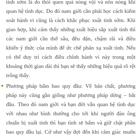
tinh sớm là do thói quen quá nóng vội và nôn nóng khi
quan hệ tình dục. Do đó nam giới cần phải học cách kiểm
soát hành vi cũng là cách khắc phục xuât tinh sớm. Khi
giao hợp, khi cảm thấy những xuất hiệu sắp xuất tinh thì
các nam giới cần thở sâu, đều đặn, chậm rãi và điều
khiển ý thức của mình để ức chế phản xạ xuất tinh. Nếu
có thể duy trì cách điều chỉnh hành vi này trong một
khoảng thời gian dài thì bạn sẽ thấy những hiệu quả rõ rệt
trông thấy.
Phương pháp bấm bao quy đầu: Về bản chất, phương
pháp này cũng gần giống như phương pháp dừng – bắt
đầu. Theo đó nam giới và bạn đời vẫn quan hệ tình dục
với nhau như bình thường cho tới khi người đàn ông
chuẩn bị xuất tinh thì bạn tình sẽ bấm và giữ chặt phần
bao quy đầu lại. Cứ như vậy đợi đến khi cảm giác muốn