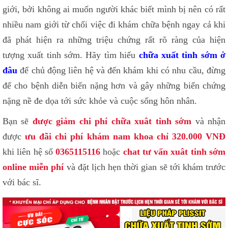
giới, bởi không ai muốn người khác biết mình bị nên có rất
nhiều nam giới từ chối việc đi khám chữa bệnh ngay cả khi
đã phát hiện ra những triệu chứng rất rõ ràng của hiện
tượng xuất tinh sớm. Hãy tìm hiểu
chữa xuất tinh sớm ở
đâu
để chủ động liên hệ và đến khám khi có nhu cầu, đừng
để cho bệnh diễn biến nặng hơn và gây những biến chứng
nặng nề đe dọa tới sức khỏe và cuộc sống hôn nhân.
Bạn sẽ
được giảm chi phí chữa xuât tinh sớm
và nhận
được
ưu đãi chi phí khám nam khoa chỉ 320.000 VNĐ
khi liên hệ số
0365115116
hoặc
chat tư vấn xuât tinh sớm
online miễn phí
và đặt lịch hẹn thời gian sẽ tới khám trước
với bác sĩ.