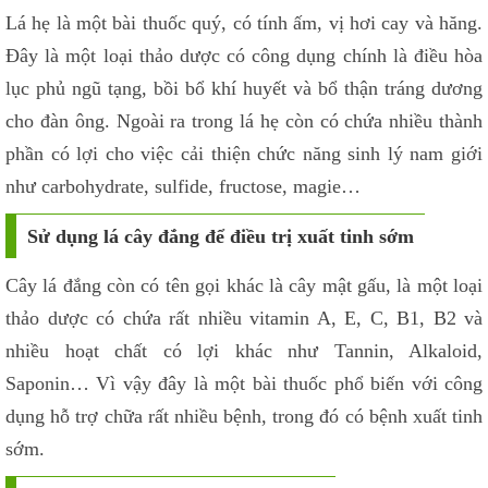
Lá hẹ là một bài thuốc quý, có tính ấm, vị hơi cay và hăng.
Đây là một loại thảo dược có công dụng chính là điều hòa
lục phủ ngũ tạng, bồi bổ khí huyết và bổ thận tráng dương
cho đàn ông. Ngoài ra trong lá hẹ còn có chứa nhiều thành
phần có lợi cho việc cải thiện chức năng sinh lý nam giới
như carbohydrate, sulfide, fructose, magie…
Sử dụng lá cây đắng để điều trị xuất tinh sớm
Cây lá đắng còn có tên gọi khác là cây mật gấu, là một loại
thảo dược có chứa rất nhiều vitamin A, E, C, B1, B2 và
nhiều hoạt chất có lợi khác như Tannin, Alkaloid,
Saponin… Vì vậy đây là một bài thuốc phổ biến với công
dụng hỗ trợ chữa rất nhiều bệnh, trong đó có bệnh xuất tinh
sớm.