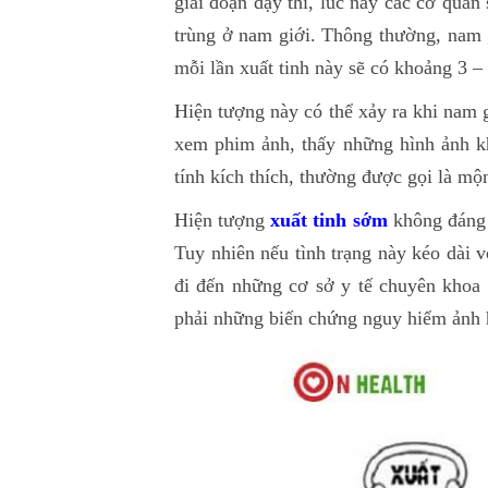
giai đoạn dậy thì, lúc này các cơ quan 
trùng ở nam giới. Thông thường, nam g
mỗi lần xuất tinh này sẽ có khoảng 3 –
Hiện tượng này có thể xảy ra khi nam g
xem phim ảnh, thấy những hình ảnh k
tính kích thích, thường được gọi là mộ
Hiện tượng
xuất tinh sớm
không đáng l
Tuy nhiên nếu tình trạng này kéo dài v
đi đến những cơ sở y tế chuyên khoa 
phải những biến chứng nguy hiểm ảnh h