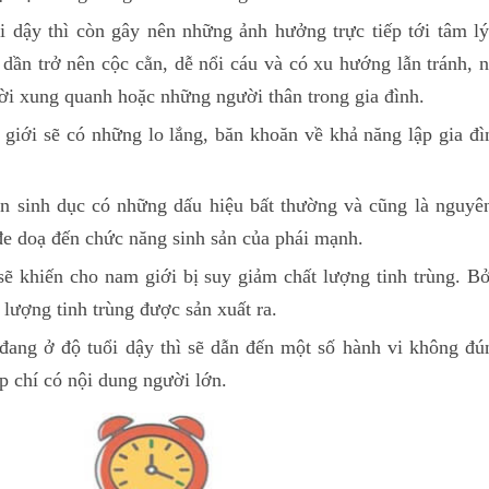
i dậy thì còn gây nên những ảnh hưởng trực tiếp tới tâm lý
, dần trở nên cộc cằn, dễ nổi cáu và có xu hướng lẫn tránh, n
gười xung quanh hoặc những người thân trong gia đình.
m giới sẽ có những lo lắng, băn khoăn về khả năng lập gia đ
n sinh dục có những dấu hiệu bất thường và cũng là nguyê
e doạ đến chức năng sinh sản của phái mạnh.
sẽ khiến cho nam giới bị suy giảm chất lượng tinh trùng. Bở
 lượng tinh trùng được sản xuất ra.
 đang ở độ tuổi dậy thì sẽ dẫn đến một số hành vi không đú
p chí có nội dung người lớn.