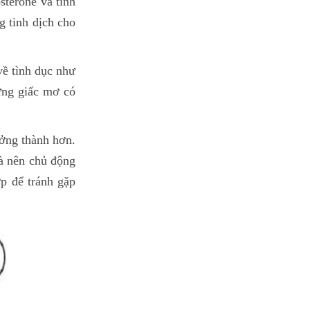
osterone và tinh
g tinh dịch cho
về tình dục như
ững giấc mơ có
ưởng thành hơn.
và nên chủ động
p để tránh gặp