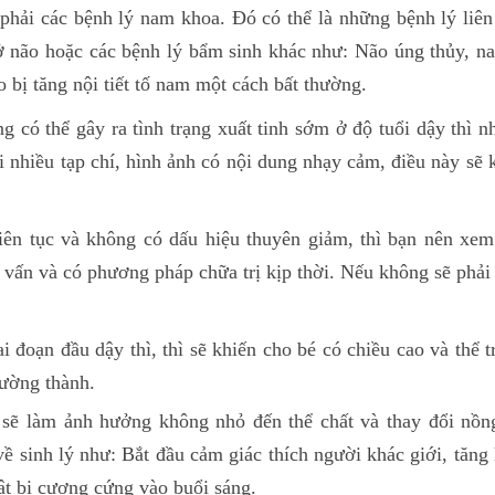
phải các bệnh lý nam khoa. Đó có thể là những bệnh lý liên
 ở não hoặc các bệnh lý bẩm sinh khác như: Não úng thủy, n
 bị tăng nội tiết tố nam một cách bất thường.
g có thể gây ra tình trạng xuất tinh sớm ở độ tuổi dậy thì 
 nhiều tạp chí, hình ảnh có nội dung nhạy cảm, điều này sẽ 
 liên tục và không có dấu hiệu thuyên giảm, thì bạn nên xe
 vấn và có phương pháp chữa trị kịp thời. Nếu không sẽ phải 
i đoạn đầu dậy thì, thì sẽ khiến cho bé có chiều cao và thể t
rường thành.
 sẽ làm ảnh hưởng không nhỏ đến thể chất và thay đổi nồng
 về sinh lý như: Bắt đầu cảm giác thích người khác giới, tăn
ật bị cương cứng vào buổi sáng.