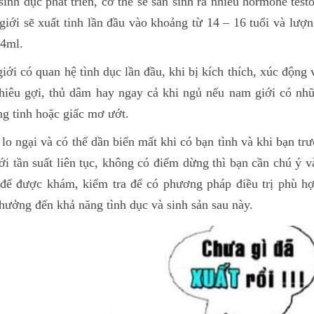
sinh dục phát triển, cơ thể sẽ sản sinh ra nhiều hormone test
iới sẽ xuất tinh lần đầu vào khoảng từ 14 – 16 tuổi và lượn
 4ml.
iới có quan hệ tình dục lần đầu, khi bị kích thích, xúc động 
hiêu gợi, thủ dâm hay ngay cả khi ngủ nếu nam giới có nh
ng tinh hoặc giấc mơ ướt.
o ngại và có thể dần biến mất khi có bạn tình và khi bạn tr
ới tần suất liên tục, không có điểm dừng thì bạn cần chú ý 
để được khám, kiểm tra để có phương pháp điều trị phù hợ
ưởng đến khả năng tình dục và sinh sản sau này.