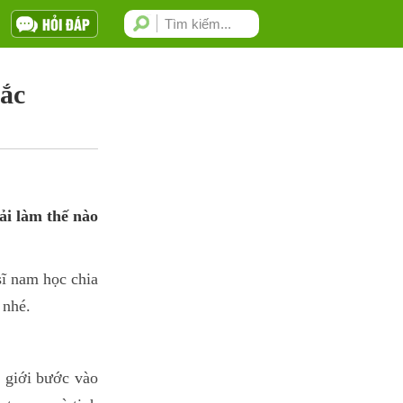
HỎI ĐÁP
hắc
ải làm thế nào
sĩ nam học chia
 nhé.
m giới bước vào