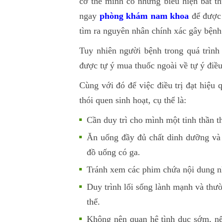
cơ thể mình có những biểu hiện bất t
ngay
phòng khám nam khoa
để được 
tìm ra nguyên nhân chính xác gây bệnh
Tuy nhiên người bệnh trong quá trình 
được tự ý mua thuốc ngoài về tự ý điều
Cùng với đó để việc điều trị đạt hiệu 
thói quen sinh hoạt, cụ thể là:
Cần duy trì cho mình một tinh thần t
Ăn uống đầy đủ chất dinh dưỡng và h
đồ uống có ga.
Tránh xem các phim chứa nội dung n
Duy trình lối sống lành mạnh và thư
thể.
Không nên quan hệ tình dục sớm, nế