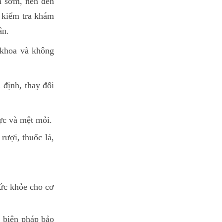
h sớm, nên đến
ả kiểm tra khám
ân.
n khoa và không
 định, thay đổi
lực và mệt mỏi.
rượi, thuốc lá,
sức khỏe cho cơ
 biện pháp bảo