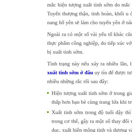
mắc hiện tượng xuất tinh sớm do mắc 
Tuyến thượng thận, tinh hoàn, khối u
nang hố yên sẽ làm cho tuyến yên ở não
Ngoài ra có một số vài yếu tố khác cũn
thực phẩm công nghiệp, do tiếp xúc với
bị xuất tinh sớm.
Tình trạng này nếu xảy ra nhiều lần,
xuất tinh sớm ở đâu
uy tín để được tư
nhiều những rắc rối sau đây:
Hiện tượng xuất tinh sớm ở trong gia
thấp hơn bạn bè cùng trang lứa khi t
Xuất tinh sớm trong độ tuổi dậy thì
trong cơ thể, gây ra một số thay đổi
dục, xuất hiện mộng tinh và dương v