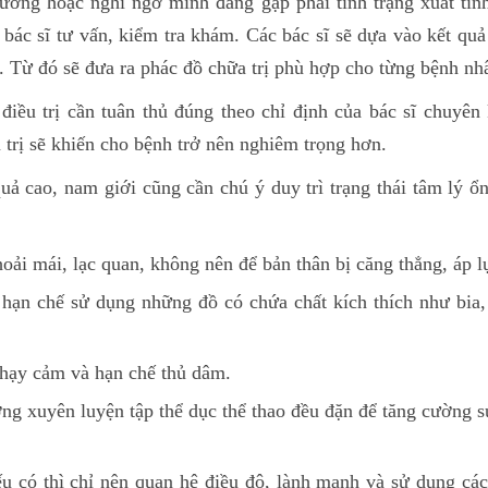
hường hoặc nghi ngờ mình đang gặp phải tình trạng xuất tin
bác sĩ tư vấn, kiểm tra khám. Các bác sĩ sẽ dựa vào kết qu
. Từ đó sẽ đưa ra phác đồ chữa trị phù hợp cho từng bệnh nh
điều trị cần tuân thủ đúng theo chỉ định của bác sĩ chuyê
 trị sẽ khiến cho bệnh trở nên nghiêm trọng hơn.
quả cao, nam giới cũng cần chú ý duy trì trạng thái tâm lý ổn
hoải mái, lạc quan, không nên để bản thân bị căng thẳng, áp 
ạn chế sử dụng những đồ có chứa chất kích thích như bia, 
hạy cảm và hạn chế thủ dâm.
ờng xuyên luyện tập thể dục thể thao đều đặn để tăng cường 
u có thì chỉ nên quan hệ điều độ, lành mạnh và sử dụng các