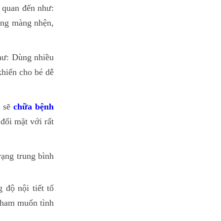
 quan đến như:
ang màng nhện,
như: Dùng nhiều
khiến cho bé dễ
m sẽ
chữa bệnh
đối mặt với rất
rạng trung bình
 độ nội tiết tố
g ham muốn tình