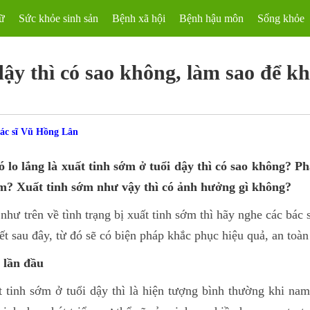
ữ
Sức khỏe sinh sản
Bệnh xã hội
Bệnh hậu môn
Sống khỏe
dậy thì có sao không, làm sao để k
Bác sĩ Vũ Hồng Lân
ó lo lắng là xuất tinh sớm ở tuổi dậy thì có sao không? Ph
ớm? Xuất tinh sớm như vậy thì có ảnh hưởng gì không?
ư trên về tình trạng bị xuất tinh sớm thì hãy nghe các bác 
ết sau đây, từ đó sẽ có biện pháp khắc phục hiệu quả, an toàn
h lần đầu
t tinh sớm ở tuổi dậy thì là hiện tượng bình thường khi na