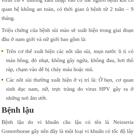
virus HPV thường xâm nhập vào cơ thể người bệnh khi có
quan hệ không an toàn, có thời gian ủ bệnh từ 2 tuần – 9
tháng.
Triệu chứng của bệnh sùi mào sẽ xuất hiện trong giai đoạn
đầu ở nam giới và nữ giới bao gồm là:
Trên cơ thể xuất hiện các nốt sần sùi, mụn nước li ti có
màu hồng, đỏ nhạt, không gây ngứa, không đau, hơi thô
ráp, chạm vào dễ bị chảy máu hoặc mủ.
Các nốt sùi thường xuất hiện ở vị trí là: Ở bẹn, cơ quan
sinh dục nam, nữ, trực tràng do virus HPV gây ra ở
những nơi ẩm ướt.
Bệnh lậu
Bệnh lậu do vi khuẩn cầu lậu có tên là Neisseria
Gonorrhoeae gây nên đây là một loại vi khuẩn có tốc độ lây