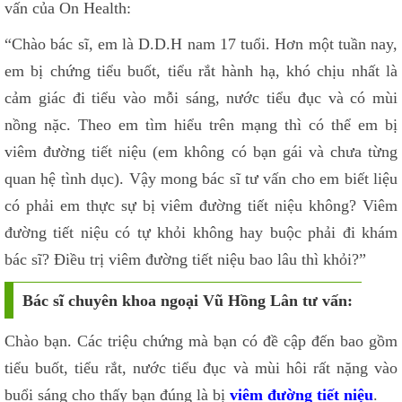
vấn của On Health:
“Chào bác sĩ, em là D.D.H nam 17 tuổi. Hơn một tuần nay,
em bị chứng tiểu buốt, tiểu rắt hành hạ, khó chịu nhất là
cảm giác đi tiểu vào mỗi sáng, nước tiểu đục và có mùi
nồng nặc. Theo em tìm hiểu trên mạng thì có thể em bị
viêm đường tiết niệu (em không có bạn gái và chưa từng
quan hệ tình dục). Vậy mong bác sĩ tư vấn cho em biết liệu
có phải em thực sự bị viêm đường tiết niệu không? Viêm
đường tiết niệu có tự khỏi không hay buộc phải đi khám
bác sĩ? Điều trị viêm đường tiết niệu bao lâu thì khỏi?”
Bác sĩ chuyên khoa ngoại Vũ Hồng Lân tư vấn:
Chào bạn. Các triệu chứng mà bạn có đề cập đến bao gồm
tiểu buốt, tiểu rắt, nước tiểu đục và mùi hôi rất nặng vào
buổi sáng cho thấy bạn đúng là bị
viêm đường tiết niệu
.