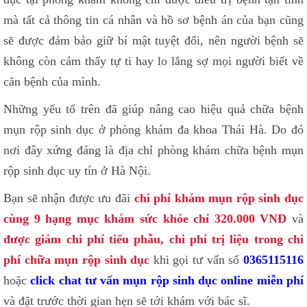
mà tất cả thông tin cá nhân và hồ sơ bệnh án của bạn cũng
sẽ được đảm bảo giữ bí mật tuyệt đối, nên người bệnh sẽ
không còn cảm thấy tự ti hay lo lắng sợ mọi người biết về
căn bệnh của mình.
Những yếu tố trên đã giúp nâng cao hiệu quả chữa bệnh
mụn rộp sinh dục ở phòng khám đa khoa Thái Hà. Do đó
nơi đây xứng đáng là địa chỉ phòng khám chữa bệnh mụn
rộp sinh dục uy tín ở Hà Nội.
Bạn sẽ nhận được ưu đãi
chi phí khám mụn rộp sinh dục
cùng 9 hạng mục khám sức khỏe chỉ 320.000 VNĐ
và
được giảm chi phí tiểu phẫu, chi phí trị liệu trong chi
phí chữa mụn rộp sinh dục
khi gọi tư vấn số
0365115116
hoặc
click chat tư vấn mụn rộp sinh dục online miễn phí
và đặt trước thời gian hẹn sẽ tới khám với bác sĩ.