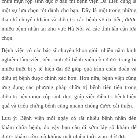
chữa mụn rộp sinh dục ở đâu thì bệnh viện Da Liễu cũng là
một sự lựa chọn tốt dành cho bạn. Đây là một trong những
địa chỉ chuyên khám và điều trị các bệnh về da liễu, được
nhiều bệnh nhân tại khu vực Hà Nội và các tỉnh lân cận lựa
chọn.
Bệnh viện có các bác sĩ chuyên khoa giỏi, nhiều năm kinh
nghiệm làm việc, bên cạnh đó bệnh viện còn được trang bị
nhiều thiết bị y tế hiện đại để giúp quá trình chẩn đoán và
điều trị bệnh được chính xác hơn. Hơn nữa, bệnh viện cũng
ứng dụng các phương pháp chữa trị bệnh tiên tiến trong
điều trị bệnh mụn rộp sinh dục, giúp việc điều trị bệnh hiệu
quả và triệu chứng bệnh cũng nhanh chóng được cải thiện.
Lưu ý: Bệnh viện mỗi ngày có rất nhiều bệnh nhân đến
khám chữa bệnh, do vậy bạn cần đi sớm lấy số khám để
được khám sớm mà không mất nhiều thời gian chờ đợi.